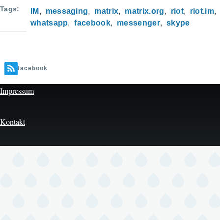
Tags
IM
messaging
matrix
matrix.org
riot
riot.im
whatsapp
facebook
messenger
skype
facebook
Impressum
Kontakt